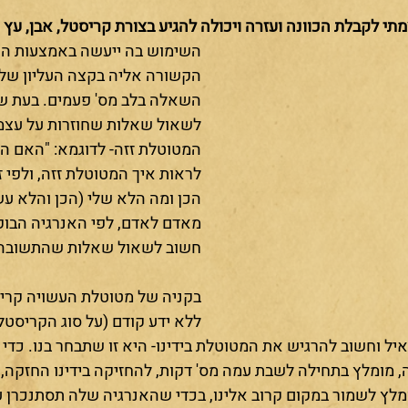
תי לקבלת הכוונה ועזרה ויכולה להגיע בצורת קריסטל, אבן, עץ
השימוש בה ייעשה באמצעות ה
הקשורה אליה בקצה העליון של
השאלה בלב מס' פעמים. בעת שא
לשאול שאלות שחוזרות על עצמן
המטוטלת זזה- לדוגמא: "האם היו
לראות איך המטוטלת זזה, ולפי ז
הכן ומה הלא שלי (הכן והלא עש
מאדם לאדם, לפי האנרגיה הבוקע
חשוב לשאול שאלות שהתשובה על
בקניה של מטוטלת העשויה קריסט
ללא ידע קודם (על סוג הקריסטל
יל וחשוב להרגיש את המטוטלת בידינו- היא זו שתבחר בנו. כדי 
 מומלץ בתחילה לשבת עמה מס' דקות, להחזיקה בידינו החזקה, 
לץ לשמור במקום קרוב אלינו, בכדי שהאנרגיה שלה תסתנכרן עמ