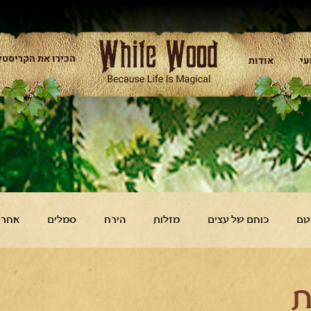
הכירו את הקריסטל
עי
אודות
טם
כוחם של עצים
מזלות
הירח
סמלים
אחר
ת