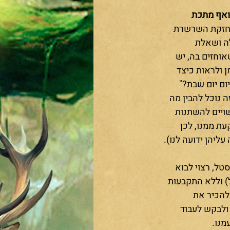
 ואף מתכת
חזקת השרשרת 
ה ושאלת 
וחזים בה, יש 
 ולראות כיצד 
ם יום שבת?"  
ה נוכל להבין מה 
ויים להשתנות 
ת ממנו, לכן 
יהן ידועה לנו).
ל, רצוי לבוא 
) וללא התקבעות 
להכיר את 
ולבקש לעבוד 
נו. 