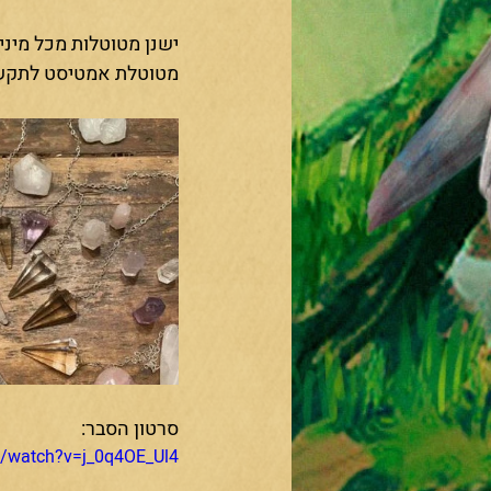
ישנן מטוטלות מכל מיני
מטוטלת אמטיסט לתקשור ו
סרטון הסבר:
m/watch?v=j_0q4OE_Ul4