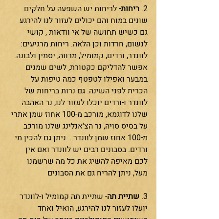
2. 
ריחות
- לריחות יש השפעה על חלקים 
שונים במוח והם יכולים לעזור לנו להירגע 
גם כשיש תחושה של אי וודאות , קושי 
לנשום, חרדות וכן הלאה. ריחות מרגיעים: 
לוונדר, ורדים, קמומיל, מרווה, יסמין ולבונה. 
אפשר להדליקם כקטורת, לשים שמנים 
במבער ואפילו לטפטף כמה טיפות על 
הכרית לפני השינה. גם נרות בריחות של 
לוונדר ו-ורדים יוכלו לעזור לנו, נר האהבה 
שלנו לדוגמא, מורכב מ-100 אחוז שמן אתרי 
על בסיס סויה, נר הצ'אנלינג שלנו מורכב 
מ-100 אחוז שמן לוונדר… ניתן גם להכין מי 
ורדים. בסבונים רבים יש לוונדר ואם אין 
לכם מאיפה להשיג את כל מה שרשמנו 
מעל, ניתן להריח גם את הסבונים
3. 
שתיית תה
- שתיית תה קמומיל ו-לוונדר 
יועלו לעזור לנו להירגע, הואיל ואחד 