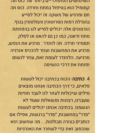
השימושים הפופולריים ביותר של כוס תה 
קמומיל הוא בטיפול במתח וחרדה. כוס תה 
חם ומרגיע של משקה זה יכול לסייע 
בהגדלת רמות הסרוטונין והמלטונין בגוף. 
הורמונים אלה יכולים לסייע לנו בהפחתת 
מתח ודאגה, כמו כן גם להאט או לסלק 
תסמיני חרדה. תה לוונדר : מרגיע את הנפש, 
מרגיע את המחשבות ועוזר להכניס אנרגיה 
מרגיעה. הלוונדר לעומת זאת, עוזר לנשום 
ופותח את דרכי הנשימה
4. 
כתיבה
- הכוח בכתיבה יכול לעשות 
פלאים, כי דרך הכתיבה אנחנו מוצאים 
מילים שיכולות לעזור לנו לעבד חוויות 
שעברנו, רצונות ומשאלות שעוד לא 
הגשמנו. בכתיבה אנחנו יכולים לעשות 
״סדר״ במחשבות, ״סדר״ ברגשות, אפילו אם 
כותבים בצורה מבולגנת.... מה שחשוב הוא 
שנכתוב זאת כדי לשחרר את האנרגיות 