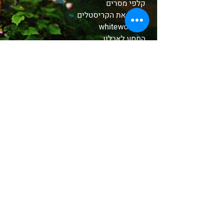
קלפי מסרים
הכירו את הקריסטלים
whitewood tv
המסע לאבלון
משלוחים והחזרות
תקנון האתר
אודות
בחנות שלנו
קטורות טקסיות
צמחים ושרפים
שמנים
אבני קריסטל
תכשיטים