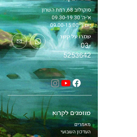
סוקולוב 68, רמת השרון
א'-ה'
09.30-19.30
יום ו':
09.00-15.00
שמרו על קשר
03-
5253642
מוזמנים לקרוא
מאמרים
העדכון השבועי