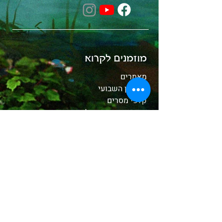
מוזמנים לקרוא
מאמרים
העדכון השבועי
קלפי מסרים
הכירו את הקריסטלים
whitewood tv
המסע לאבלון
משלוחים והחזרות
תקנון האתר
אודות