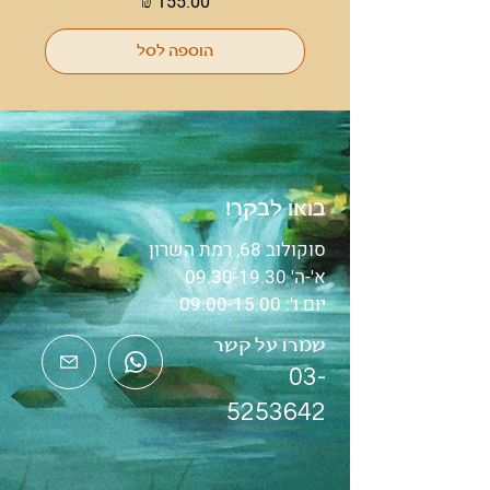
מחיר
הוספה לסל
בואו לבקר!
סוקולוב 68, רמת השרון
א'-ה'
09.30-19.30
יום ו':
09.00-15.00
שמרו על קשר
03-
5253642