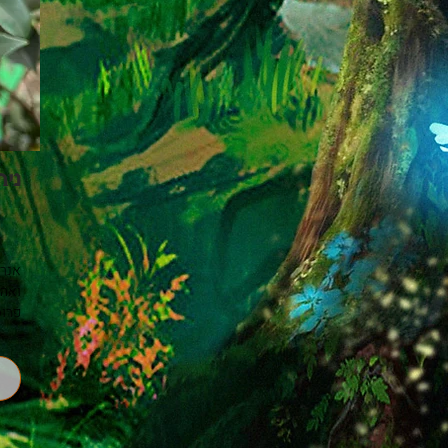
ניח
ניחו
הפני