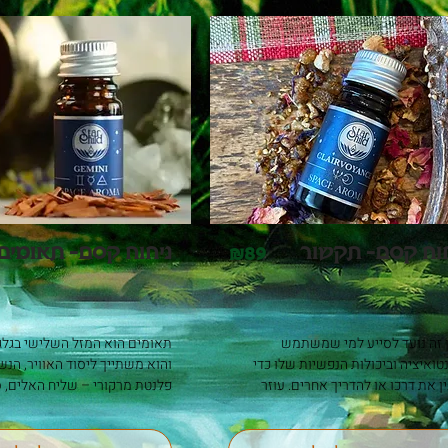
חוח קסם- תקשור
ניחוח קסם- תאומים
&
89
שמן זה נועד לסייע למי שמשתמש 
באינטואיציה וביכולות הנפשיות שלו כדי 
להבין את דרכו או להדריך אחרים. עוזר 
בפתיחת העין השלישית ועשוי לעזור לנו 
התקשורת, החשיבה