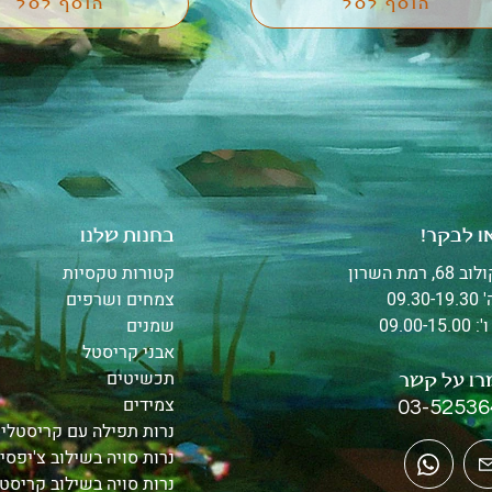
למי שמעוניין לשמור על קרקוע לאורך 
הוסף לסל
הוסף לסל
היום, מומלץ להשתמש בשמן בשילוב 
טורמלין שחור. השמן יעזור לנו לשים לב 
לסימנים שמגיעים אלינו והוא כמובן יסייע 
כוכבים מהדהדים: ירח ~ אינטואיציה, חיבור 
לנפש, השתקפות עצמית, מסע אסטרלי, 
דמיון, שלווה, עבודת חלימה. נפטון ~ 
ו לבקר!
בחנות שלנו
אנרגיות עדינות, דמיון, עבודת חלומות, 
68, רמת השרון
קטורות טקסיות
אהבה בלתי מותנית/רוחנית, חמלה, עבודת 
09.30-
צמחים ושרפים
סטל
09.00-15.
שמנים
אבני קריסטל
תכשיטים
ו על קשר
צמידים
03-52536
נרות תפילה עם קריסטלי
נרות סויה בשילוב צ'יפסי
נרות סויה בשילוב קריסט