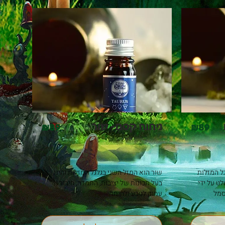
ניחוח קסם- שור
&
89
&
89
תאומים הוא המזל השלישי בגלגל המזלות 
שור הוא המזל השני בגלגל המזלות והינו 
והוא משתייך ליסוד האוויר, הנשלט על ידי 
בעל תכונות של יציבות, התמדה, חיבור 
פלנטת מרקורי – שליח האלים, סמל 
עמוק לטבע ולחומר