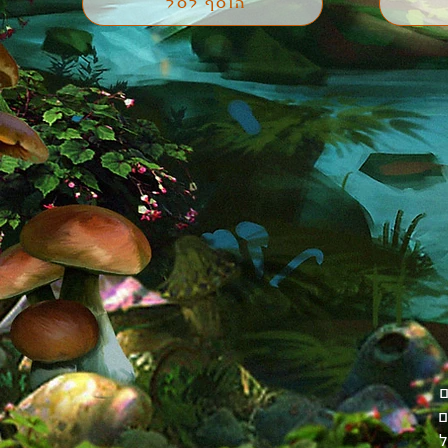
הוסף לסל
ם
ם
ל