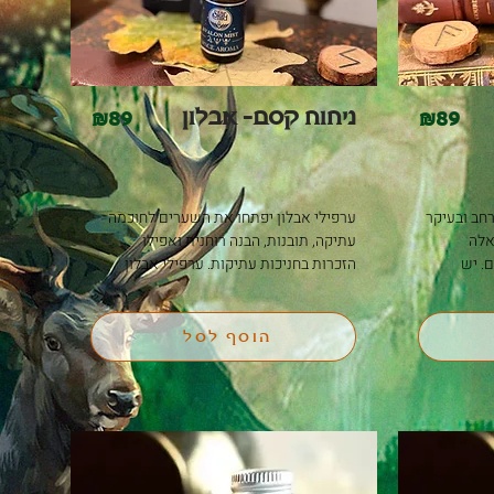
ניחוח קסם- אבלון
&
89
&
89
ערפילי אבלון יפתחו את השערים לחוכמה 
יכוון להגנה רוחנית, כדי להגן על אלה 
עתיקה, תובנות, הבנה רוחנית ואפילו 
שרגישים לכוחות עולמיים אחרים. יש 
הזכרות בחניכות עתיקות. ערפילי אבלון 
לדעת, עם זאת, שלצמחי מרפא אין את 
הינם הצעיף שעוטף את המסתורין ושומר 
על הסף שבין העולמות. השתמשו בניחוח 
עשויים לסייע בהכרה בתפקיד עצמו בתוך 
זה על מנת להתאים את אבלון  כמקור 
הוסף לסל
השראה וחוכמה. הכוכבים אשר יהדהדו: 
יופיטר ~ חוכמה, שגשוג, רוחניות, אמונה, 
כוכבים מהדהדים: שמש ~ טיהור, מימוש 
תקווה, צמיחה אישית, הגנה, ריפוי, הדרכה. 
עצמי, יצירתיות, ביטחון עצמי, תקשורת עם 
נפטון ~ אנרגיות עדינות, דמיון, ניחוש, 
עצמי גבוה יותר. יופיטר ~ חוכמה, שגשוג, 
עבודת חלומות, אהבה בלתי 
רוחניות, אמונה, תקווה, צמיחה אישית, 
מותנית/רוחנית, חמלה, עבודת קריסטל. 