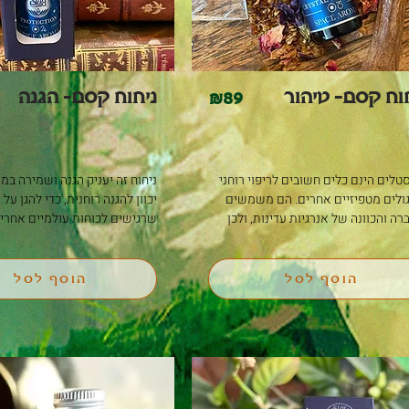
וח קסם- טיהור
ניחוח קסם- הגנה
&
89
קריסטלים הינם כלים חשובים לריפוי רוחני 
ותרגולים מטפיזיים אחרים. הם משמשים 
להגברה והכוונה של אנרגיות עדינות, ולכן 
חשוב לנקות ולהטעין אותם באופן קבוע. 
תערובת זו מכילה שמנים הקשורים באופן 
הוסף לסל
הוסף לסל
כוכבים מהדהדים: שמש ~ טיהור, מימוש 
עצמי, יצירתיות, ביטחון עצמי, תקשורת עם 
עצמי גבוה יותר. אורנוס ~ ערוצי תקשורת 