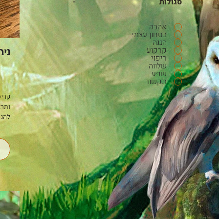
-
סגולות
אהבה
בטחון עצמי
הגנה
קרקוע
ניח
ריפוי
שלווה
שפע
תקשור