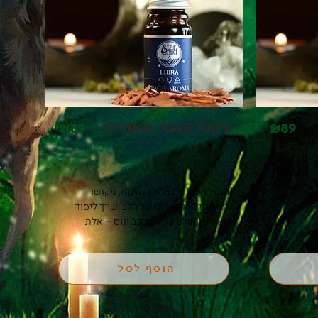
פלוטו ~ חניכה, מסעות שמאניים, טיהור, 
טרנספורמציה, לידה מחדש רוחנית, שחרור 
מי יתן וארומת החלל הזו תעזור לכם 
להתעלות מעל הערפילים כדי שתוכלו 
להציץ באי אבאלון הקסום.
ניחוח קסם- מאזניים
&
89
&
89
מזל סרטן הוא הרביעי בגלגל המזלות 
המזל השביעי בגלגל המזלות, מקושר 
ומקושר ללב, אינטואיציה עמוקה 
לאיזון, יופי וקשרים של הלב. שייך ליסוד 
האוויר ונשלט על ידי כוכב ונוס – אלת 
האהבה, היופי וההרמוניה
הוסף לסל