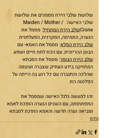
שלושת שלבי הירח מסמנים את שלושת 
שלבי האישה: Maiden / Mother / 
Crone
שלב הירח המתחיל
: מסמל את 
הנערה, התמימה, הסקרנית, הפעלתנית.
שלב הירח המלא
: מסמל את האמא- עם 
הבטן ההריונית, עם הכח לתת חיים ושפע. 
שלב הירח הגומר
: מסמל את הסבתא- 
המחזיקה בידע העתיק שצברה ועוצמה 
שהלכה והתגברה עם כל רגע בה הייתה על 
הפלנטה הזו.
זהו למעשה גלגל האישה שמסמל את 
התפתחותה, עם השנים הנערה הופכת לאמא 
ומביאה נערה חדשה והאמא הופכת לסבתא
הירח