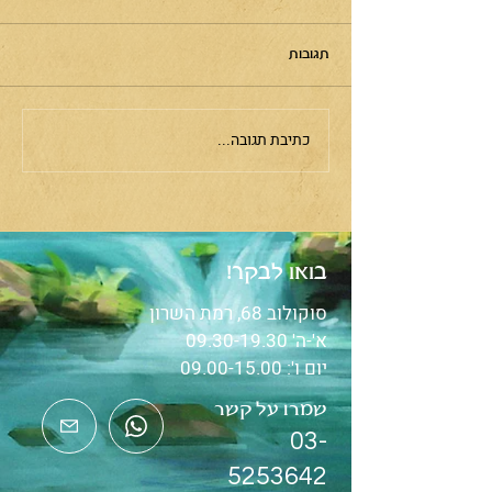
תגובות
קסם הירח
כתיבת תגובה...
בואו לבקר!
סוקולוב 68, רמת השרון
א'-ה'
09.30-19.30
יום ו':
09.00-15.00
שמרו על קשר
03-
5253642