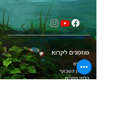
מוזמנים לקרוא
מאמרים
העדכון השבועי
קלפי מסרים
הכירו את הקריסטלים
whitewood tv
המסע לאבלון
משלוחים והחזרות
תקנון האתר
אודות