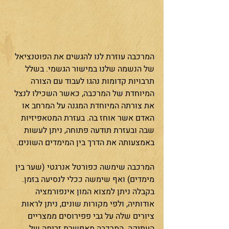
המרכבה עוזרת לנו להגשים את הפוטנציאל 
של הנשמה שלנו במישור הגשמי. בשלל 
תרבויות קדומות נהגו לעבוד עם הצורה 
המיוחדת של המרכבה, כאשר השכילו לנצל 
את צורתה המיוחדת המגנה על המרחב או 
האדם אשר אוחז בה. בעזרת המטאפיזיות 
שבה ובעזרת תודעה פתוחה, ניתן לעשות 
באמצעותה את הדרך בין המימדים השונים.  
המרכבה שימשה כפורטל אנרגטי (שער בין 
מימדים) ואף שימשה ככלי לנסיעה בזמן. 
בקבלה ניתן למצוא המון אינפורמציה 
אודותיה, ולפי מקורות שונים, ניתן לראות 
ציורים שלה על גבי פפירוסים ממצריים 
העתיקה. המרכבה מאפשרת זרימה של 