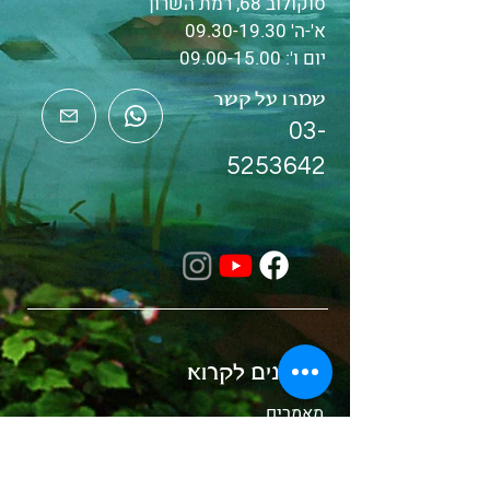
סוקולוב 68, רמת השרון
א'-ה'
09.30-19.30
יום ו':
09.00-15.00
שמרו על קשר
03-
5253642
מוזמנים לקרוא
מאמרים
העדכון השבועי
קלפי מסרים