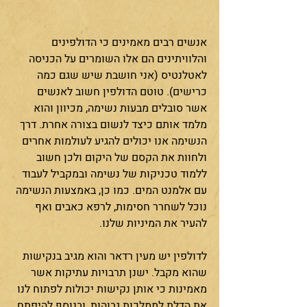
אנשים רבים מאמינים כי הדולפינים 
והלוויתינים הם אלו השומרים על הכניסה 
לאטלנטיס (אני חושבת שיש שגם כמה 
כרישים). טוטם הדולפין חשוב לאנשים 
אשר סובלים מבעות נשימה, מכיוון והוא 
מלמד אותם כיצד לנשום בצורה אחרת. דרך 
הנשימה אנו יכולים להגיע לעולמות אחרים 
ולחוות את הקסם של היקום ולכן חשוב 
ללמוד טכניקות של נשימה ובמקביל לעבוד 
עם אלמנט המים. כמו כן, באמצעות הנשימה 
נוכל לשחרר חסימות, לרפא כאבים ואף 
להעיר את המיניות שלנו. 
לדולפין יש מעין רדאר והוא מגיב בנקישות 
שהוא מקבל. ישנן תרבויות עתיקות אשר 
מאמינות כי אותן נקישות יכולות לפתוח לנו 
את הדלת לממלכות גבוהות, ובנוסף להיפתח 