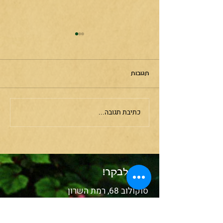
תגובות
חיית טוטם- התנין
כתיבת תגובה...
בואו לבקר!
סוקולוב 68, רמת השרון
א'-ה'
09.30-19.30
יום ו':
09.00-15.00