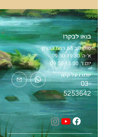
בואו לבקר!
סוקולוב 68, רמת השרון
א'-ה'
09.30-19.30
יום ו':
09.00-15.00
שמרו על קשר
03-
5253642