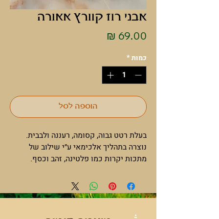
אבני רוז קוורץ אאורה
מחיר
כמות
*
הוספה לסל
בעלת רטט גבוה, קסומה, רעננה ולבבית.
נוצרה בתהליך אלכימאי ע״י שילוב של
מתכות יקרות כמו פלטינה, זהב וכסף.
מרחיבה את התודעה ומרפא את הגוף הפיזי
והרוחני. מעניקה תחושת אופטימיות
ושמחה שעוזרת שמצעירה את נשמתכם.
מסירה שליליות ומביא טוהר הן לנפש והן
.
ללב