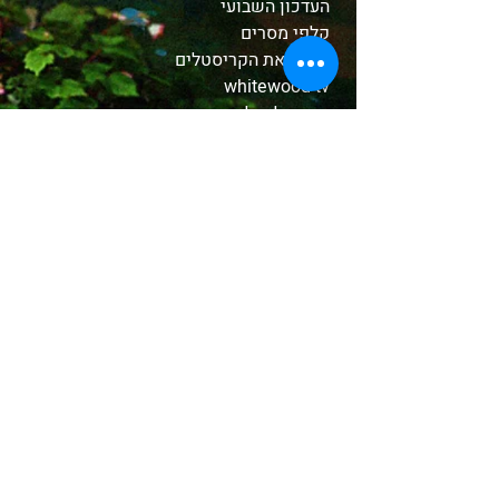
העדכון השבועי
קלפי מסרים
הכירו את הקריסטלים
whitewood tv
המסע לאבלון
משלוחים והחזרות
תקנון האתר
אודות
בחנות שלנו
קטורות טקסיות
צמחים ושרפים
שמנים
אבני קריסטל