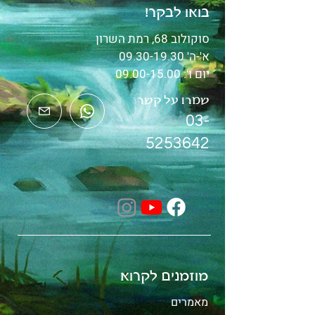
בואו לבקר!
סוקולוב 68, רמת השרון
א'-ה'
09.30-19.30
יום ו':
09.00-15.00
שמרו על קשר
03-
5253642
מוזמנים לקרוא
מאמרים