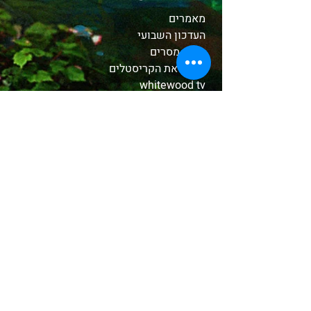
מאמרים
העדכון השבועי
קלפי מסרים
הכירו את הקריסטלים
whitewood tv
המסע לאבלון
משלוחים והחזרות
תקנון האתר
אודות
בחנות שלנו
קטורות טקסיות
צמחים ושרפים