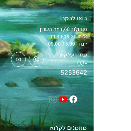
בואו לבקר!
סוקולוב 68, רמת השרון
א'-ה'
09.30-19.30
יום ו':
09.00-15.00
שמרו על קשר
03-
5253642
מוזמנים לקרוא