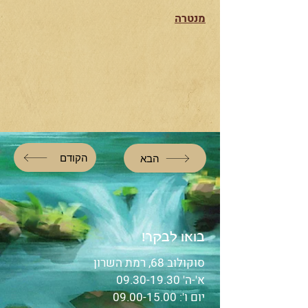
מנטרה
הקודם
הבא
בואו לבקר!
סוקולוב 68, רמת השרון
א'-ה'
09.30-19.30
יום ו':
09.00-15.00