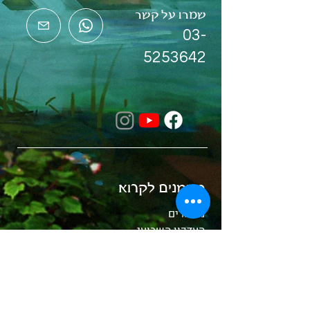
שמרו על קשר
03-
5253642
מוזמנים לקרוא
מאמרים
העדכון השבועי
קלפי מסרים
הכירו את הקריסטלים
whitewood tv
המסע לאבלון