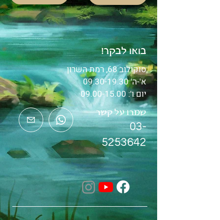
בואו לבקר!
סוקולוב 68, רמת השרון
א'-ה'
09.30-19.30
יום ו':
09.00-15.00
שמרו על קשר
03-
5253642