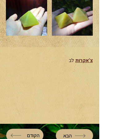
צ'אקרות
לב
הקודם
הבא