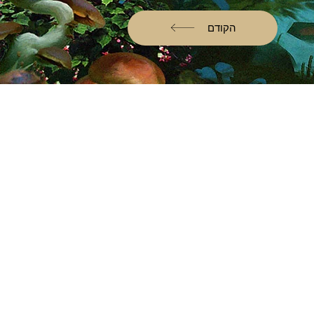
הקודם
ם
ם
ל