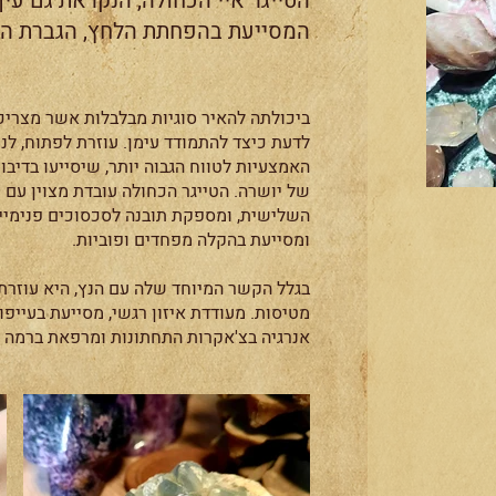
הטייגר איי הכחולה, הנקראת גם עין
המסייעת בהפחתת הלחץ, הגברת הר
ביכולתה להאיר סוגיות מבלבלות אשר מצריכ
לדעת כיצד להתמודד עימן. עוזרת לפתוח, לנ
האמצעיות לטווח הגבוה יותר, שיסייעו בדיבו
של יושרה. הטייגר הכחולה עובדת מצוין עם צ
השלישית, ומספקת תובנה לסכסוכים פנימיים
ומסייעת בהקלה מפחדים ופוביות.
בגלל הקשר המיוחד שלה עם הנץ, היא עוזרת
מטיסות. מעודדת איזון רגשי, מסייעת בעייפו
אנרגיה בצ'אקרות התחתונות ומרפאת ברמה מ