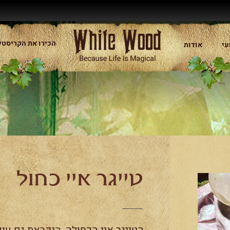
הכירו את הקריסטל
עי
אודות
טייגר איי כחול