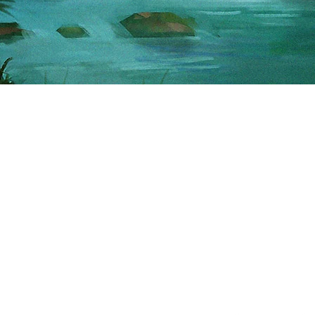
ו לבקר!
בחנות שלנו
68, רמת השרון
קטורות טקסיות
09.30-
צמחים ושרפים
09.00-15.
שמנים
אבני קריסטל
תכשיטים
ו על קשר
צמידים
03-52536
נרות תפילה עם קריסטלי
נרות סויה בשילוב צ'יפסי
נרות סויה בשילוב קריסט