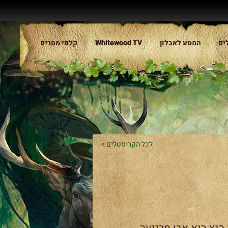
ים
המסע לאבלון
Whitewood TV
Whitewood TV
קלפי מסרים
< לכל הקריסטלים