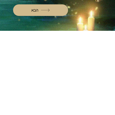
הבא
מוזמנים לקרוא
בוא
מאמרים
סוקולוב 
העדכון השבועי
א'-ה' 19.30
קלפי מסרים
יום ו': 00
הכירו את הקריסטלים
whitewood tv
שמר
המסע לאבלון
42
משלוחים והחזרות
תקנון האתר
אודות