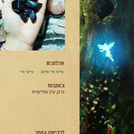
שילובים
טייגר איי אדום
טייגר איי
צ'אקרות
גרון, עין שלישית
לרכישה באתר