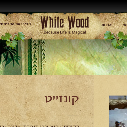
הכירו את הקריסטל
עי
אודות
קונזייט