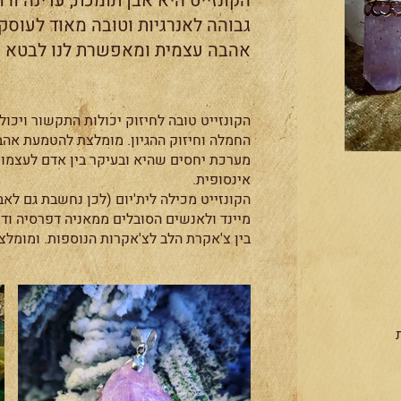
הקונזייט היא אבן תומכת, עדינה ורו
גבוהה לאנרגיות וטובה מאוד לעוסק
אהבה עצמית ומאפשרת לנו לבטא 
הקונזייט טובה לחיזוק יכולות התקשור ויכול
החמלה וחיזוק ההגיון. מומלצת להטמעת אהב
מערכת יחסים שהיא ובעיקר בין אדם לעצמו
אינסופית.
הקונזייט מכילה לית'יום (לכן נחשבת גם לאבן
מיינד ולאנשים הסובלים ממאניה דפרסיה ודו
בין צ'אקרת הלב לצ'אקרות הנוספות. ומומלצ