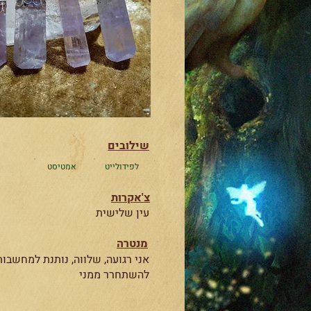
שילובים
לפידולייט
אמטיסט
צ'אקרות
עין שלישית
מנטרה
אני רגועה, שלווה, נותנת למחשבות
להשתחרר ממני