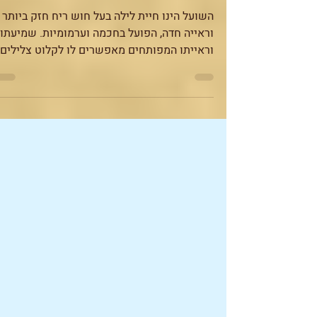
חיית טוטם- השועל
השועל הינו חיית לילה בעל חוש ריח חזק ביותר
וראייה חדה, הפועל בחכמה וערמומיות. שמיעתו
וראייתו המפותחים מאפשרים לו לקלוט צלילים
ממרחק רב,...