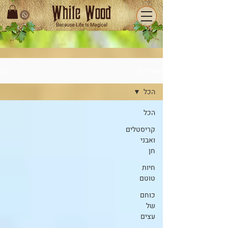
מאמרים
הכל
הכל
קריסטלים
ואבני
חן
חיות
טוטם
כוחם
של
עצים