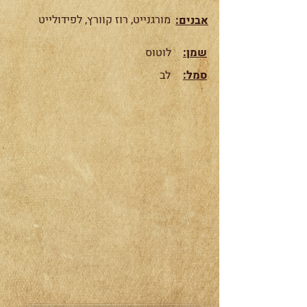
מורגנייט, רוז קוורץ, לפידולייט
אבנים:
שמן:
לוטוס
:סמל
לב