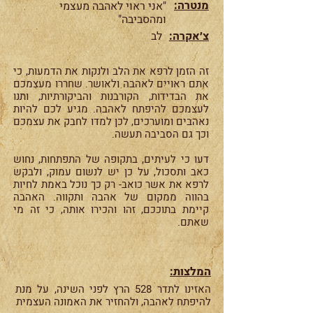
מנטרה:
"אני ראוי לאהבה מעצמי
ומהסביבה"
צ׳אקרה:
לב
זה הזמן לרפא את הלב ולנקות את הדמעות, כי
אתם ראויים לאהבה ולאושר. שחררו מעצמכם
את הבדידות, הקורבנות והביקורתיות, ותנו
לעצמכם להיפתח לאהבה. מגיע לכם להיות
נאהבים ומוערכים, לכן למדו לחבק את עצמכם
וכך גם הסביבה תעשה.
דעו כי לעיתים, בתקופה של התפתחות, נחוש
כאב ותסכול, על כן יש לנשום עמוק, ולבקש
לרפא את אשר כואב- רק כך נוכל באמת לחיות
בהווה ממקום של אהבה ותקווה. האהבה
קיימת בתוככם, זהו והכירו אותה, כי זה מי
שאתם.
המלצות:
האזינו לתדר 528 הרץ לפני השינה, על מנת
להיפתח לאהבה, ולהחזיר את האמונה העצמית