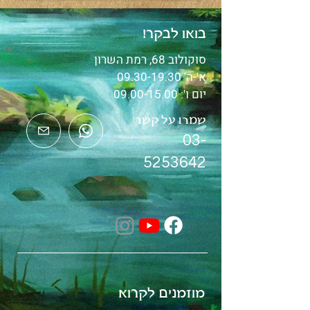
בואו לבקר!
סוקולוב 68, רמת השרון
א'-ה'
09.30-19.30
יום ו':
09.00-15.00
שמרו על קשר
03-
5253642
מוזמנים לקרוא