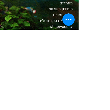
מאמרים
העדכון השבועי
קלפי מסרים
הכירו את הקריסטלים
whitewood tv
המסע לאבלון
משלוחים והחזרות
תקנון האתר
אודות
בחנות שלנו
קטורות טקסיות
צמחים ושרפים
שמנים