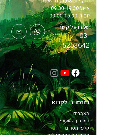
סוקולוב 68, רמת השרון
א'-ה'
09.30-19.30
יום ו':
09.00-15.00
שמרו על קשר
03-
5253642
מוזמנים לקרוא
מאמרים
העדכון השבועי
קלפי מסרים