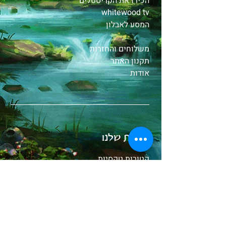
הכירו את הקריסטלים
whitewood tv
המסע לאבלון
משלוחים והחזרות
תקנון האתר
אודות
בחנות שלנו
קטורות טקסיות
צמחים ושרפים
שמנים
אבני קריסטל
תכשיטים
צמידים