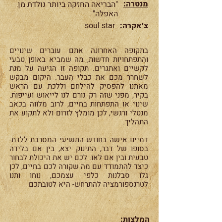
מנטרה:
"הבריאה החזקה ביותר נולדת מן
האפלה"
צ׳אקרה:
soul star
בתקופה האחרונה אתם עוברים שינויים
והתפתחויות חדשות, מה שמביא באופן טבעי
לקשיים ואתגרים. תקופה זו הגיעה על מנת
לשחרר מכם את כבלי העבר. היקום מבקש
מאתנו להפסיק להילחם וללכת עם הראש
בקיר, מפני שזה רק גורם לנו לייאוש ועייפות.
שינוי או התפתחות בחיים, לרוב מלווה בכאב
מנטלי ורגשי, לכן מומלץ לזרום ולא לתקוע את
התהליך.
דמיינו אישה בחודש התשיעי המסרבת ללדת-
בסופו של דבר, התינוק יצא, בין אם בלידה
טבעית ובין אם לאו. לכם יש את היכולת לבחור
כיצד להתמודד עם מה שקורה לכם בחיים, לכן
גלו סבלנות כלפי עצמכם, נוחו ותנו
לטרנספורמציה להתרחש- היא לטובתכם
המלצות: