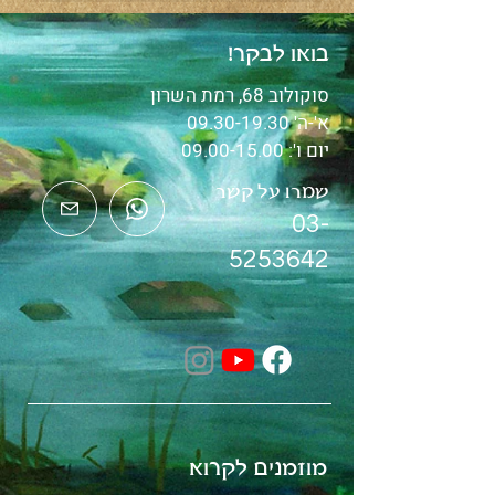
בואו לבקר!
סוקולוב 68, רמת השרון
א'-ה'
09.30-19.30
יום ו':
09.00-15.00
שמרו על קשר
03-
5253642
מוזמנים לקרוא