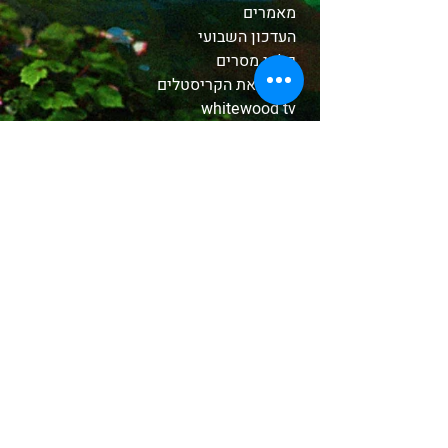
מאמרים
העדכון השבועי
קלפי מסרים
הכירו את הקריסטלים
whitewood tv
המסע לאבלון
משלוחים והחזרות
תקנון האתר
אודות
בחנות שלנו
קטורות טקסיות
צמחים ושרפים
שמנים