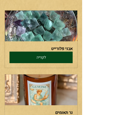
אבני פלורייט
לקנייה
נר תאומים