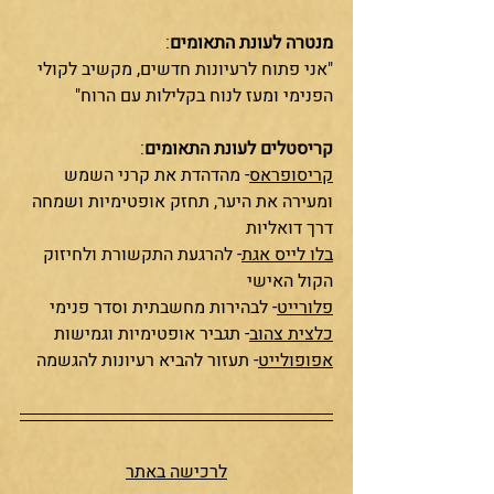
מנטרה לעונת התאומים
:
"אני פתוח לרעיונות חדשים, מקשיב לקולי 
הפנימי ומעז לנוח בקלילות עם הרוח"
קריסטלים לעונת התאומים
:
קריסופראס
- מהדהדת את קרני השמש 
ומעירה את היער, תחזק אופטימיות ושמחה 
דרך דואליות
בלו לייס אגת
- להרגעת התקשורת ולחיזוק 
הקול האישי
פלורייט
- לבהירות מחשבתית וסדר פנימי
כלצית צהוב
- תגביר אופטימיות וגמישות
אפופולייט
- תעזור להביא רעיונות להגשמה
לרכישה באתר