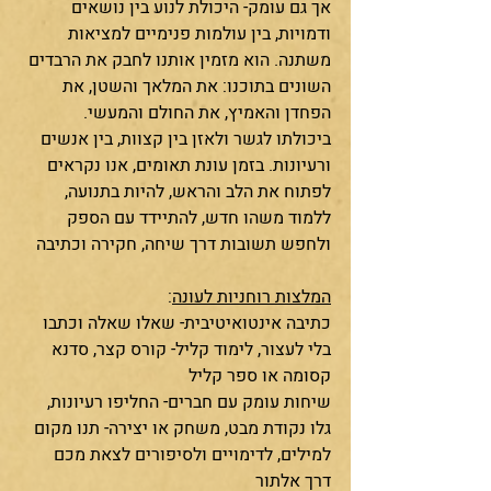
אך גם עומק- היכולת לנוע בין נושאים 
ודמויות, בין עולמות פנימיים למציאות 
משתנה. הוא מזמין אותנו לחבק את הרבדים 
השונים בתוכנו: את המלאך והשטן, את 
הפחדן והאמיץ, את החולם והמעשי. 
ביכולתו לגשר ולאזן בין קצוות, בין אנשים 
ורעיונות. בזמן עונת תאומים, אנו נקראים 
לפתוח את הלב והראש, להיות בתנועה, 
ללמוד משהו חדש, להתיידד עם הספק 
ולחפש תשובות דרך שיחה, חקירה וכתיבה
המלצות רוחניות לעונה
:
כתיבה אינטואיטיבית- שאלו שאלה וכתבו 
בלי לעצור, לימוד קליל- קורס קצר, סדנא 
קסומה או ספר קליל
שיחות עומק עם חברים- החליפו רעיונות, 
גלו נקודת מבט, משחק או יצירה- תנו מקום 
למילים, לדימויים ולסיפורים לצאת מכם 
דרך אלתור