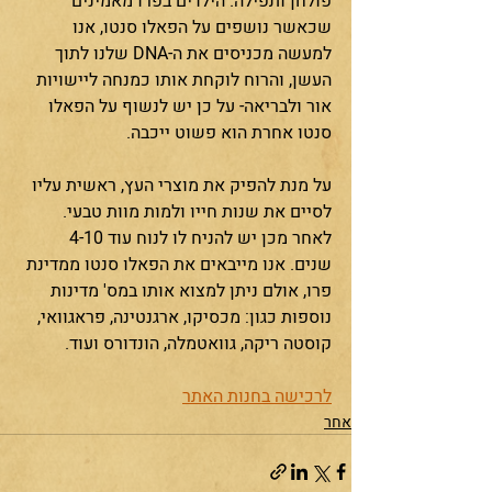
פולחן ותפילה. הילדים בפרו מאמינים 
שכאשר נושפים על הפאלו סנטו, אנו 
למעשה מכניסים את ה-DNA שלנו לתוך 
העשן, והרוח לוקחת אותו כמנחה ליישויות 
אור ולבריאה- על כן יש לנשוף על הפאלו 
סנטו אחרת הוא פשוט ייכבה. 
על מנת להפיק את מוצרי העץ, ראשית עליו 
לסיים את שנות חייו ולמות מוות טבעי. 
לאחר מכן יש להניח לו לנוח עוד 4-10 
שנים. אנו מייבאים את הפאלו סנטו ממדינת 
פרו, אולם ניתן למצוא אותו במס' מדינות 
נוספות כגון: מכסיקו, ארגנטינה, פראגוואי, 
קוסטה ריקה, גוואטמלה, הונדורס ועוד.
לרכישה בחנות האתר
אחר