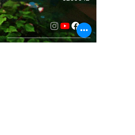
מוזמנים לקרוא
מאמרים
העדכון השבועי
קלפי מסרים
הכירו את הקריסטלים
whitewood tv
המסע לאבלון
משלוחים והחזרות
תקנון האתר
אודות