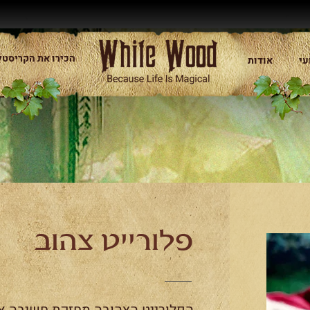
הכירו את הקריסטל
עי
אודות
פלורייט צהוב