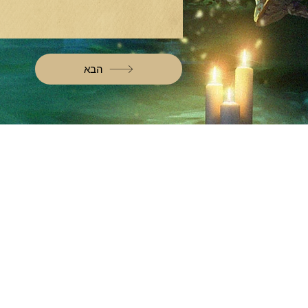
הבא
מוזמנים לקרוא
בוא
מאמרים
סוקולוב 
העדכון השבועי
א'-ה' 19.30
קלפי מסרים
יום ו': 00
הכירו את הקריסטלים
whitewood tv
שמר
המסע לאבלון
42
משלוחים והחזרות