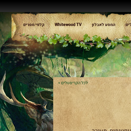
ים
המסע לאבלון
Whitewood TV
Whitewood TV
קלפי מסרים
< לכל הקריסטלים