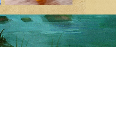
ו לבקר!
בחנות שלנו
68, רמת השרון
קטורות טקסיות
09.30-
צמחים ושרפים
09.00-15.
שמנים
אבני קריסטל
תכשיטים
ו על קשר
צמידים
03-52536
נרות תפילה עם קריסטלי
נרות סויה בשילוב צ'יפסי