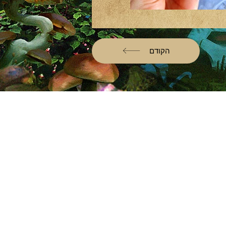
הקודם
ם
ם