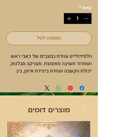
כמות
*
הוספה לסל
הלפידולייט עוזרת במצבים של כאבי ראש
ושחרור חשיבה מאומצת. מעניקה סבלנות,
יכולת הקשבה ועוזרת ביצירת איזון, בין
היתר באיזון שבין הרוח לחומר והנקבי
והזכרי.
הלפידולייט תורמת לחיזוק תדר הזוגיות
ומומלצת למי שסובל מנדודי שינה. אחד
.
ממרכיביה העיקריים של הלפידולייט הוא
מוצרים דומים
לית'יום, מה שמביא לשלווה, רוגע ושלום
פנימי ולניקוי הראש ממחשבות. .