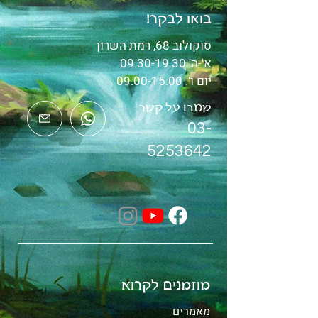
בואו לבקר!
סוקולוב 68, רמת השרון
א'-ה'
09.30-19.30
יום ו':
09.00-15.00
שמרו על קשר
03-
5253642
מוזמנים לקרוא
מאמרים