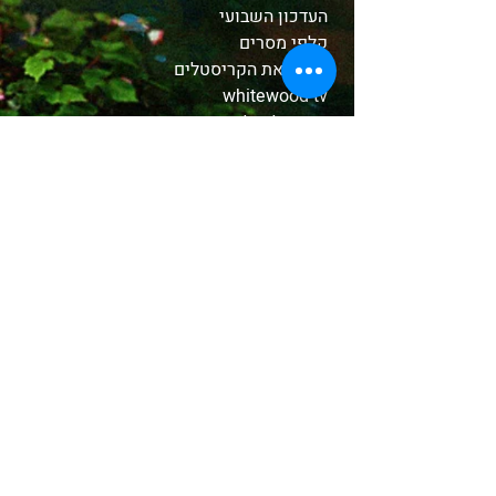
העדכון השבועי
קלפי מסרים
הכירו את הקריסטלים
whitewood tv
המסע לאבלון
משלוחים והחזרות
תקנון האתר
אודות
בחנות שלנו
קטורות טקסיות
צמחים ושרפים
שמנים