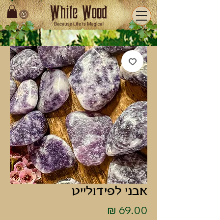
אבני לפידולייט
מחיר