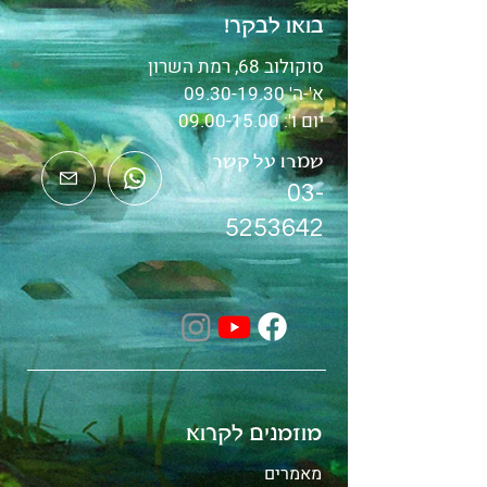
בואו לבקר!
סוקולוב 68, רמת השרון
א'-ה'
09.30-19.30
יום ו':
09.00-15.00
שמרו על קשר
03-
5253642
מוזמנים לקרוא
מאמרים