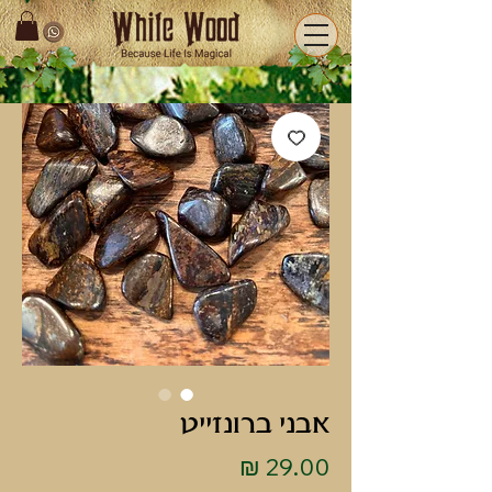
אבני ברונזייט
מחיר