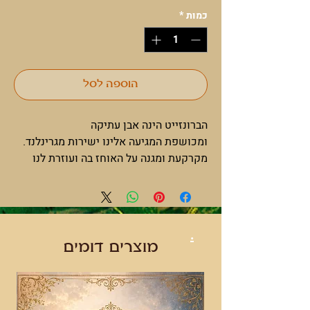
כמות
*
הוספה לסל
הברונזייט הינה אבן עתיקה
ומכושפת המגיעה אלינו ישירות מגרינלנד.
מקרקעת ומגנה על האוחז בה ועוזרת לנו
למצוא את הכוח מתוכנו. נותנת את הכח
לקחת אחריות על חיינו, לחיות באמת, לחוות
ולהפסיק להתקרבן. עוזרת להיות נוכחת
ברמה הפיזית
.
נחשבת לאחת האבנים החשובות להגנה
מוצרים דומים
(מומלץ ביותר לשלב אותה עם טורמלין
שחור)