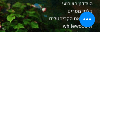
העדכון השבועי
קלפי מסרים
הכירו את הקריסטלים
whitewood tv
המסע לאבלון
משלוחים והחזרות
תקנון האתר
אודות
בחנות שלנו
קטורות טקסיות
צמחים ושרפים
שמנים
אבני קריסטל