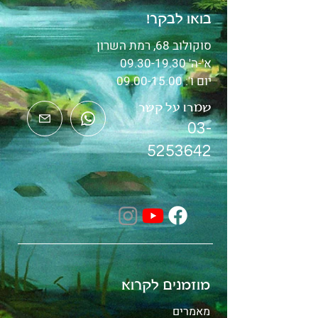
בואו לבקר!
סוקולוב 68, רמת השרון
א'-ה'
09.30-19.30
יום ו':
09.00-15.00
שמרו על קשר
03-
5253642
מוזמנים לקרוא
מאמרים