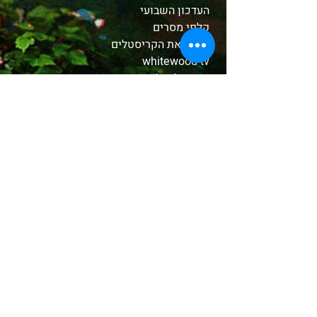
העדכון השבועי
קלפי מסרים
הכירו את הקריסטלים
whitewood tv
המסע לאבלון
משלוחים והחזרות
תקנון האתר
אודות
בחנות שלנו
קטורות טקסיות
צמחים ושרפים
שמנים