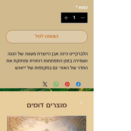
כמות
*
הוספה לסל
הלברקייט הינה אבן היוצרת מעטה של הגנה
ושמירה בזמן התפתחות רוחנית ומחזקת את
התדר של האור- גם בתקופות של ייאוש
ופחד. הלברקייט מנקה את הגוף מרעלנים
וחשיבה שלילית, לכן נחשבת כאבן מאזנת
את הגוף עם המיינד.
.
הלברקייט מאפשרת לאנרגיה חיובית לחדור
מוצרים דומים
אלינו ולהתגבר על מחשבות מצמצמות.
פותחת אותנו להבנה כיצד היקום עובד,
ועוזרת לנו להתחבר עם אמא אדמה,