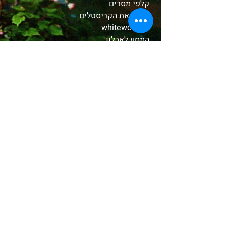
קלפי מסרים
הכירו את הקריסטלים
whitewood tv
המסע לאבלון
משלוחים והחזרות
תקנון האתר
אודות
בחנות שלנו
קטורות טקסיות
צמחים ושרפים
שמנים
אבני קריסטל
תכשיטים