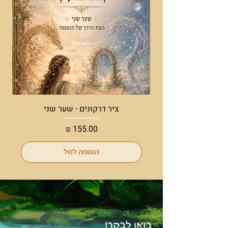
קוטר: 8 ס"מ | גובה: 20 ס"מ
ציר דרקונים - שער שני
מחיר
הוספה לסל
בואו לבקר!