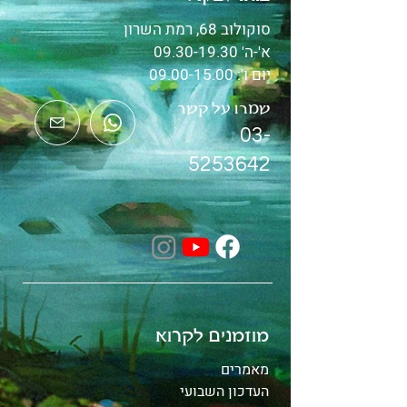
סוקולוב 68, רמת השרון
א'-ה'
09.30-19.30
יום ו':
09.00-15.00
שמרו על קשר
03-
5253642
מוזמנים לקרוא
מאמרים
העדכון השבועי