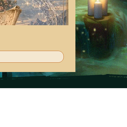
מוזמנים לקרוא
בוא
מאמרים
סוקולוב 
העדכון השבועי
א'-ה' 19.30