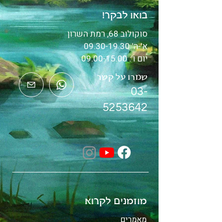
בואו לבקר!
סוקולוב 68, רמת השרון
א'-ה'
09.30-19.30
יום ו':
09.00-15.00
שמרו על קשר
03-
5253642
מוזמנים לקרוא
מאמרים