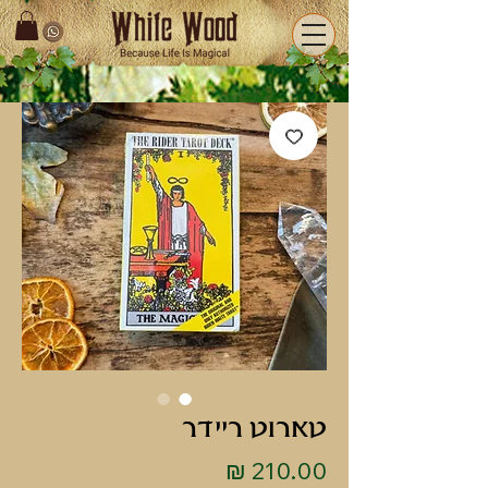
טארוט ריידר
מחיר