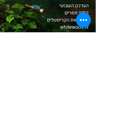
העדכון השבועי
קלפי מסרים
הכירו את הקריסטלים
whitewood tv
המסע לאבלון
משלוחים והחזרות
תקנון האתר
אודות
בחנות שלנו
קטורות טקסיות
צמחים ושרפים
שמנים