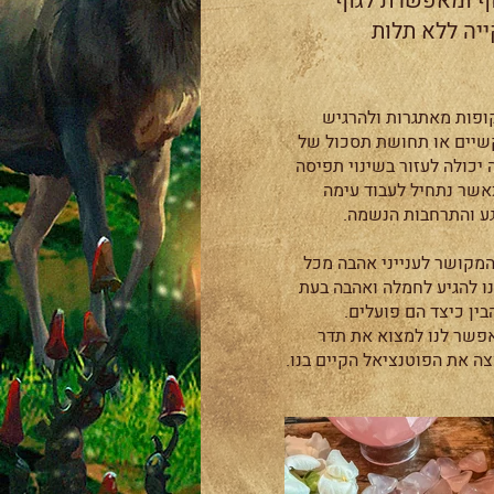
ף ומאפשרת לגוף
יה ללא תלות
קופות מאתגרות ולהרגיש
קשיים או תחושת תסכול של
 יכולה לעזור בשינוי תפיסה
אשר נתחיל לעבוד עימה
גע והתרחבות הנשמה.
 המקושר לענייני אהבה מכל
נו להגיע לחמלה ואהבה בעת
ין כיצד הם פועלים.
אפשר לנו למצוא את תדר
צה את הפוטנציאל הקיים בנו.