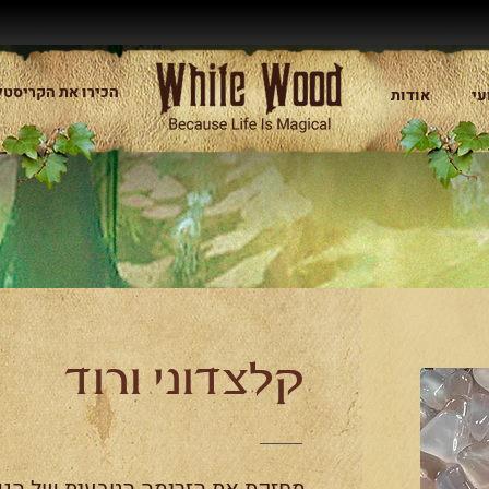
הכירו את הקריסטל
עי
אודות
קלצדוני ורוד