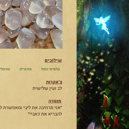
שילובים
קלצדוני כחול
מורגנייט
טורמלין
צ'אקרות
לב ועין שלישית
מנטרה
״אני מרחיבה את ליבי ומאפשרת ל
להבריא את כאביי״