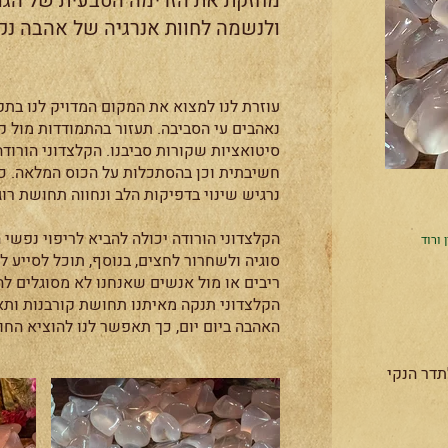
מחזקת את הזרימה הטבעית של הגו
ולנשמה לחוות אנרגיה של אהבה נקי
עוזרת לנו למצוא את המקום המדויק לנו בת
נאהבים עי הסביבה. תעזור בהתמודדות מול 
סיטואציות שקורות סביבנו. הקלצדוני הורודה
חשיבתית וכן בהסתכלות על הכוס המלאה. כ
נרגיש שינוי בדפיקות הלב ונחווה תחושת רו
הקלצדוני הורודה יכולה להביא לריפוי נפשי
 ורוד
סוגיה ולשחרור לחצים, בנוסף, תוכל לסייע ל
ריבים או מול אנשים שאנחנו לא מסוגלים להב
הקלצדוני תנקה מאיתנו תחושת קורבנות ות
האהבה ביום יום, כך תאפשר לנו להוציא החו
תדר הנקי